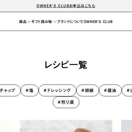
OWNER'S CLUBお申込はこちら
商品
ギフト
読み物
ブランドについて
OWNER'S CLUB
レシピ一覧
レシピ
マガジン
塩
ドレッシング
胡椒
醤油
出汁
チャップ
#塩
#ドレッシング
#胡椒
#醤油
#
#煎り酒