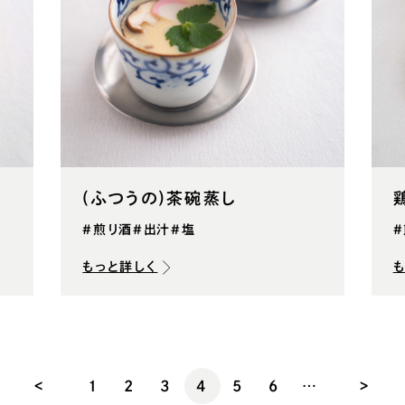
(ふつうの)茶碗蒸し
#煎り酒
#出汁
#塩
もっと詳しく
<
1
2
3
4
5
6
…
>