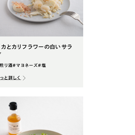
イカとカリフラワーの白いサラ
ダ
#煎り酒
#マヨネーズ
#塩
もっと詳しく