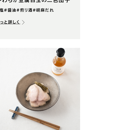
やわらか豆腐白玉の二色団子
#塩
#醤油
#煎り酒
#胡麻だれ
もっと詳しく