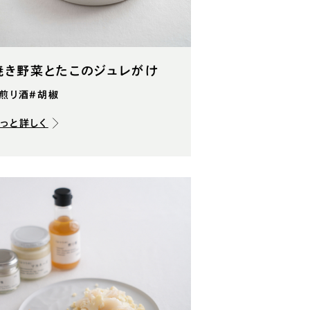
焼き野菜とたこのジュレがけ
#煎り酒
#胡椒
もっと詳しく