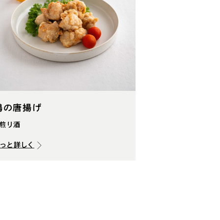
鶏の唐揚げ
#煎り酒
もっと詳しく