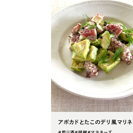
アボカドとたこのデリ風マリ
#煎り酒
#胡椒
#マヨネーズ