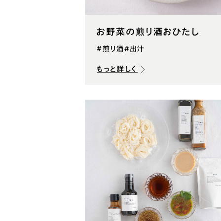
お野菜の煎り酒おひたし
#煎り酒
#出汁
もっと詳しく