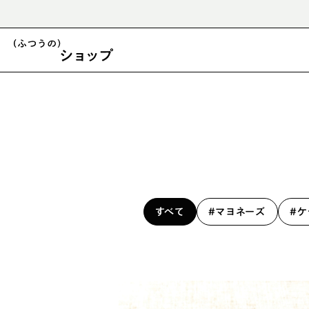
`
税抜10,000円以上のご購入で送料無料
マヨネーズ
ケチャップ
煎り酒
すべて
#マヨネーズ
#ケ
パスタ皿