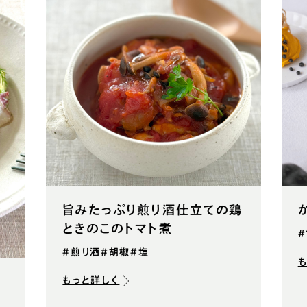
旨みたっぷり煎り酒仕立ての鶏
ときのこのトマト煮
#煎り酒
#胡椒
#塩
ネ
もっと詳しく