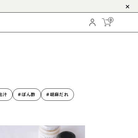
税抜10,000円以上のご購入で送料無
0
ぽん酢
胡麻だれ
出汁
#ぽん酢
#胡麻だれ