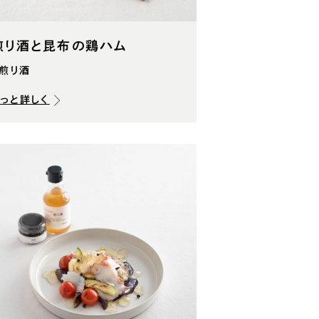
煎り酒と昆布の鶏ハム
#煎り酒
もっと詳しく