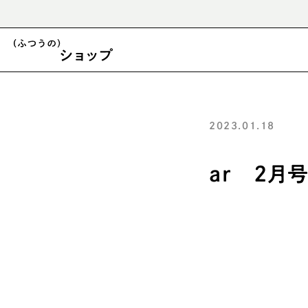
運営会社変更に関する重要なお知らせ
2023.01.18
ar 2月
マヨネーズ
ケチャップ
煎り酒
パスタ皿