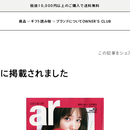
税抜10,000円以上のご購入で送料無料
商品
ギフト
読み物
ブランドについて
OWNER'S CLUB
この記事をシェ
レシピ
マガジン
号に掲載されました
塩
ドレッシング
胡椒
醤油
出汁