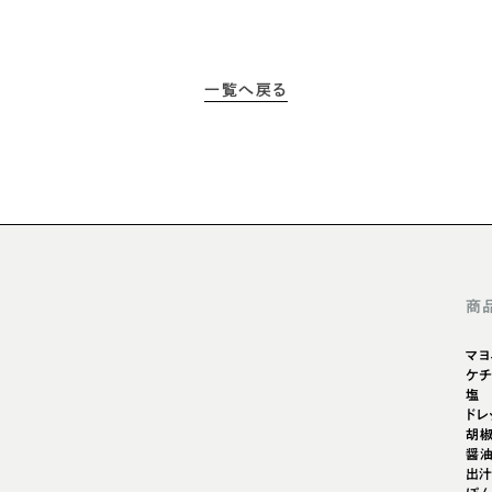
一覧へ戻る
商
マヨ
ケチ
塩
ドレ
胡
醤
出