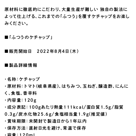
原材料に徹底的にこだわり、大量生産が難しい 独自の製法に
よって仕上げる、これまでの「ふつう」を覆すケチャップをお楽し
みください。
■「ふつうのケチャップ」
■販売開始日 2022年8月4日（木）
■製品詳細情報
・名称：ケチャップ
・原材料：トマト(岐阜県産)、はちみつ、玉ねぎ、醸造酢、にんに
く、食塩、香辛料
・内容量：120g
・成分表記：100gあたり熱量111kcal/蛋白質1.5g/脂質
0.3g/炭水化物25.6g/食塩相当量1.9g(推定値)
・賞味期限：未開封で製造日から1年以内
・保存方法：直射日光を避け、常温で保存
・容量：120ml