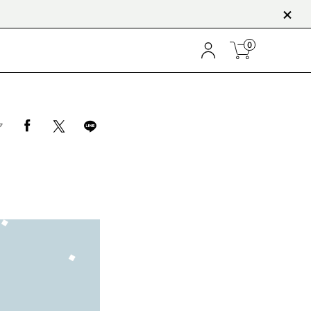
OWNER'S CLUBお申込はこちら
0
ア
ぽん酢
胡麻だれ