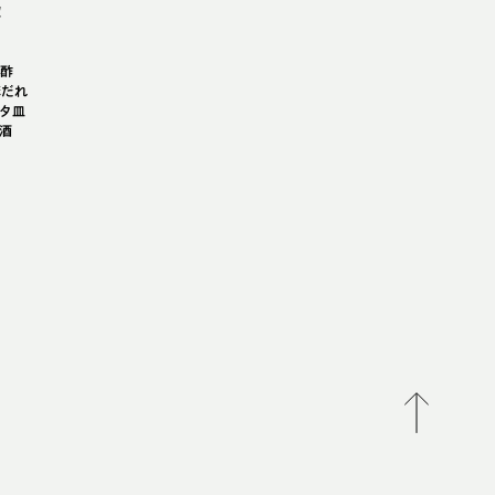
椒
油
汁
ん酢
麻だれ
タ皿
酒