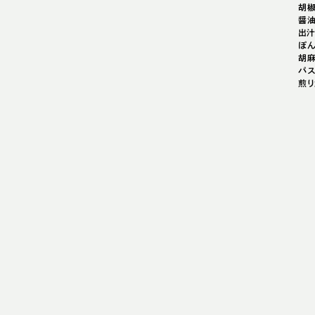
胡
醤
出
ぽ
胡
パス
煎り