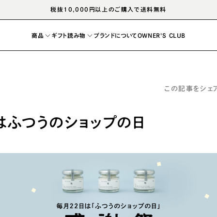
税抜10,000円以上のご購入で送料無料
商品
ギフト
読み物
ブランドについて
OWNER'S CLUB
この記事をシェ
レシピ
マガジン
はふつうのショップの日
塩
ドレッシング
胡椒
醤油
出汁