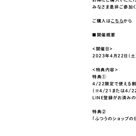
お得にご購入いただけ
みなさま是非ご参加く
ご購入は
こちら
から
■開催概要
＜開催日＞
2023年4月22日（土）
＜特典内容＞
特典①
4/22限定で使える割
（※4/21または4
LINE登録がお済みの
特典②
「ふつうのショップの