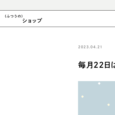
運営会社変更に関する重要なお知らせ
2023.04.21
毎月22日
マヨネーズ
ケチャップ
煎り酒
パスタ皿