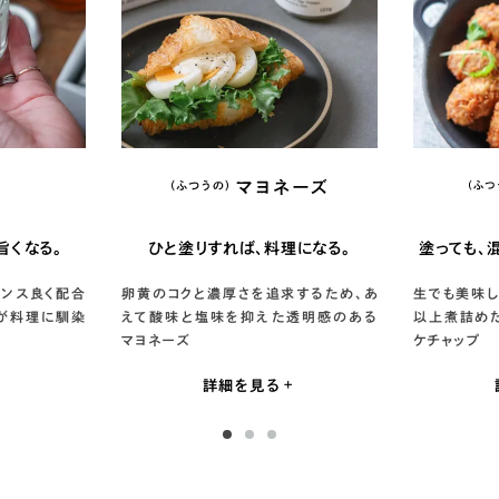
旨くなる。
ひと塗りすれば、料理になる。
塗っても、
ランス良く配合
卵黄のコクと濃厚さを追求するため、あ
生でも美味し
味が料理に馴染
えて酸味と塩味を抑えた透明感のある
以上煮詰め
マヨネーズ
ケチャップ
詳細を見る