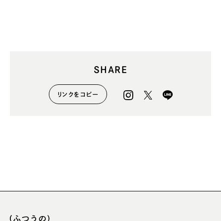
ました。 5/11(日)までに対象
り。たまらなく美味しいんで
商品を買うと、母の日キャン
す。 パスタにも、卵料理にも
ペーンでメッセージカード、
◎ おすすめです。 . 駅でのア
ショッパー、ステッカーがつ
ナウンスを聞いた息子が、
いてきます💐 . #stm_1230_ot
「おちゃのみず だって。 どっ
oriyose . #PR #ふつうのショ
ち？」 お茶なのか、水なの
ップ #ふつうのマヨネーズ #
か、質問されました。 お茶の
SHARE
ふつうのケチャップ #母の日
水。 . #オープンサンド #ふつ
ギフト #母の日2025 #調味料
うのマヨネーズ #ふつうの胡
ギフト #おうち時間 #おうち
椒 #ふつうのショップ #ツナ
リンクをコピー
ごはん #日々のこと
マヨ #里芋のポテトサラダ #
高菜漬け #味噌マヨ #サンド
イッチ #バゲット #パン好き
#パン #パンのある暮らし #パ
ンアレンジ #pr