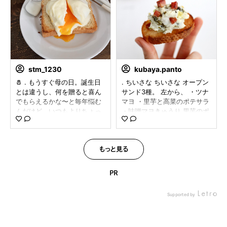
だ胡椒をいれて混ぜればソー
さ。 サンドには『ふつうのマ
ス完成！ お皿の下にも、上に
ヨネーズ』をたっぷり これっ
もかけて、追い胡椒を飾っ
てシンプルなのに濃厚なうま
て、 ブロッコリースプラウト
味 余計なものを使わないって
をモリモリ盛り付けたら 簡単
やっぱり美味しい。 あなたの
なのにちょっと豪華で美味し
カラダはあなたの食べたもの
い一品になりました♪
でできている “You are what
stm_1230
kubaya.panto
…………………………………………
you eat." 食べるものにはやっ
… （ふつうの）ショップ fut
ぱりこだわりたい。 気になる
🧂 . もうすぐ母の日。誕生日
. ちいさな ちいさな オープン
sunoshop 明日4/28（月）ま
方はぜひチェックを futsunos
とは違うし、何を贈ると喜ん
サンド3種。 左から、 ・ツナ
で、GINZA SIXにてポップア
hop #PR #ふつうのマヨネー
でもらえるかな〜と毎年悩む
マヨ ・里芋と高菜のポテサラ
ップ開催中です！ 美味しそう
ズ #サンドウィッチ #朝ごパ
んだけど、いつもよりちょっ
・味噌マヨきゅうり 里芋のポ
な、おつまみ系サラダを提案
ン #いつものいただきますを
と特別な調味料を贈るのもい
テサラは、 POP UPで知った
している、 kanosala_ さんと
楽しく #私のおいしい写真 #
いかも。使ってもらうのはも
kanosala_ さんのレシピで。
のコラボメニューの試食がで
おうちごはん部
ちろん、それを使って一緒に
すごく美味しくて、また作り
きますよ！
料理をしたり、料理を振る舞
ます。 3種とも、 futsunosh
もっと見る
…………………………………………
ったり。 (ふつうの)ショップ
op さんのマヨネーズと はじ
… #ふつうの #ふつうのマヨ
futsunoshop で特にお気に入
めていただくこの胡椒を使っ
PR
ネーズ #ふつうのショップ #
りの「ふつうのマヨネーズ」
たのですが、 マヨネーズが美
ふつうの胡椒 #ふつうの塩 #
は、酸味はまろやか、甘みも
味しいのはもちろん、 この
Supported by
サーモンソテー #サーモンム
あって、このままソースのよ
（ふつうの）胡椒が、全然 ふ
ニエル #ホワイトアスパラ #
うに使える美味しさ。トース
つう じゃなくて。 片口鰯の液
おうちごはん #おうちごはんl
トの上にゆで卵と一緒にのせ
に、魚醤、ハチミツも入って
over #おうちランチ #pr
るだけで、特別な朝食になり
いて、 粒も液も旨みたっぷ