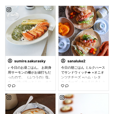
sumire.sakurasky
sanaluke2
♪ 今日のお昼ごはん。 お刺身
今日の朝ごはん ミルクハース
用サーモンの柵がお値打ちだ
でサンドウィッチ🥪 +オニオ
ったので、 （ふつうの）塩。
ンツナチーズ +ハム・レタ
を、パラパラっとふり、 そこ
ス・チーズ・きゅうり 久しぶ
に軽く小麦粉とパン粉の残り
りに焼いたふわふわなミルク
を混ぜたものをつけて、 バタ
ハース ほんのり甘くて美味し
ーソテー。一緒に、ホワイト
いパンに シャキシャキ野菜と
アスパラもソテー！ （ふつう
ツナ、ハムをたっぷりサン
の）マヨネーズに、 （ふつう
ド。 シンプルだけど、ひと口
の）胡椒の漬け込み液と 刻ん
ごとに広がる幸せな美味し