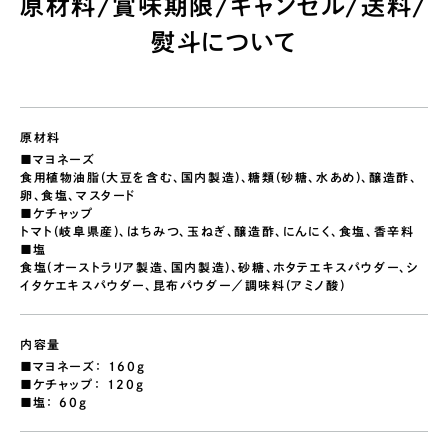
原材料/賞味期限/キャンセル/送料/
熨斗について
原材料
■マヨネーズ
食用植物油脂(大豆を含む、国内製造)、糖類(砂糖、水あめ)、醸造酢、
卵、食塩、マスタード
■ケチャップ
トマト(岐阜県産)、はちみつ、玉ねぎ、醸造酢、にんにく、食塩、香辛料
■塩
食塩(オーストラリア製造、国内製造)、砂糖、ホタテエキスパウダー、シ
イタケエキスパウダー、昆布パウダー／調味料(アミノ酸)
内容量
■マヨネーズ： 160g
■ケチャップ： 120g
■塩： 60g