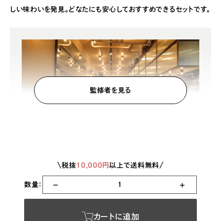
しい味わいを発見。どなたにも安心しておすすめできるセットです。
監修者を見る
\税抜
10,000円
以上で送料無料/
監修
sio
数量：
1
ミシュランガイド東京2020から4年連続で一つ星を獲得。
2018年のオープン以来、満席じゃない日がないほどの盛況で
カートに追加
話題のsioやHotel'sを運営する実力派レストラン。