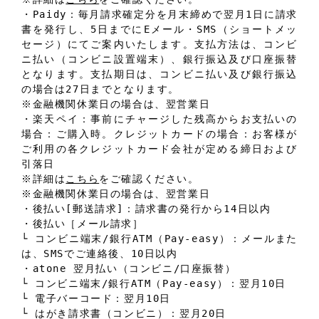
・Paidy：毎月請求確定分を月末締めで翌月1日に請求
書を発行し、5日までにEメール・SMS（ショートメッ
セージ）にてご案内いたします。支払方法は、コンビ
ニ払い（コンビニ設置端末）、銀行振込及び口座振替
となります。支払期日は、コンビニ払い及び銀行振込
の場合は27日までとなります。
※金融機関休業日の場合は、翌営業日
・楽天ペイ：事前にチャージした残高からお支払いの
場合：ご購入時。クレジットカードの場合：お客様が
ご利用の各クレジットカード会社が定める締日および
引落日
※詳細は
こちら
をご確認ください。
※金融機関休業日の場合は、翌営業日
・後払い[郵送請求]：請求書の発行から14日以内
・後払い［メール請求］
└ コンビニ端末/銀行ATM（Pay-easy）：メールまた
は、SMSでご連絡後、10日以内
・atone 翌月払い（コンビニ/口座振替）
└ コンビニ端末/銀行ATM（Pay-easy）：翌月10日
└ 電子バーコード：翌月10日
└ はがき請求書（コンビニ）：翌月20日