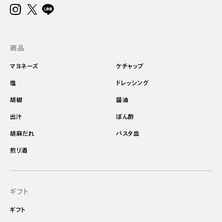
商品
マヨネーズ
ケチャップ
塩
ドレッシング
胡椒
醤油
出汁
ぽん酢
胡麻だれ
パスタ皿
煎り酒
ギフト
ギフト