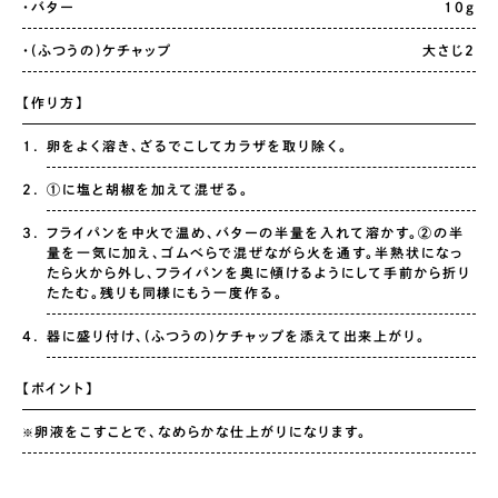
・バター
10g
・(ふつうの)ケチャップ
大さじ2
【作り方】
卵をよく溶き、ざるでこしてカラザを取り除く。
①に塩と胡椒を加えて混ぜる。
フライパンを中火で温め、バターの半量を入れて溶かす。②の半
量を一気に加え、ゴムべらで混ぜながら火を通す。半熟状になっ
たら火から外し、フライパンを奥に傾けるようにして手前から折り
たたむ。残りも同様にもう一度作る。
器に盛り付け、(ふつうの)ケチャップを添えて出来上がり。
【ポイント】
卵液をこすことで、なめらかな仕上がりになります。
※