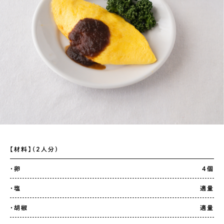
【材料】（2人分）
・卵
4個
・塩
適量
・胡椒
適量