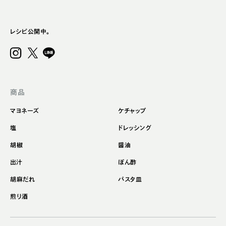
レシピ公開中。
商品
マヨネーズ
ケチャップ
塩
ドレッシング
胡椒
醤油
出汁
ぽん酢
胡麻だれ
パスタ皿
煎り酒