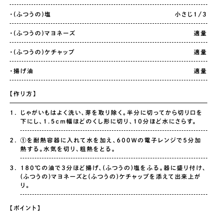
・(ふつうの)塩
小さじ1/3
・(ふつうの)マヨネーズ
適量
・(ふつうの)ケチャップ
適量
・揚げ油
適量
【作り方】
じゃがいもはよく洗い、芽を取り除く。半分に切ってから切り口を
下にし、1.5cm幅ほどのくし形に切り、10分ほど水にさらす。
①を耐熱容器に入れて水を加え、600Wの電子レンジで5分加
熱する。水気を切り、粗熱をとる。
180℃の油で3分ほど揚げ、(ふつうの)塩をふる。器に盛り付け、
(ふつうの)マヨネーズと(ふつうの)ケチャップを添えて出来上が
り。
【ポイント】