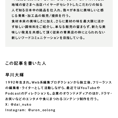
地域の皆さまへ当店バイヤーがセレクトしたこだわりの知る
人ぞ知る日本中の銘品を仕入れ、我々が本当に美味しいと感
じる青果・加工品の販売/提供を行う。
食材本来の美味しさに加え、さらに素材の味を最大限に活か
す珍しい調味料をご紹介し、単なる販売の留まらず、新たな美
味しい発見を共感して頂く従来の青果店の枠にとらわれない
新しいフードコミュニケーションを目指している。
この記事を書いた人
早川大輝
1992年生まれ。Web系編集プロダクションから独立後、フリーランス
の編集者・ライターとして活動しながら、最近ではYouTubeや
Podcastのディレクションも。企業のオウンドメディアのほか、ドラマ・
お笑いなどのエンタメや食にまつわるコンテンツ制作を行う。
X: @dai_nuko
Instagram: @uron_oolong