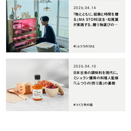
2026.04.14
「物とともに、経験と時間を贈
る」MA STORE店主・松尾翼
が実践する、贈り物選びの美
学
#(ふつうの)ひと
2026.04.10
日本古来の調味料を現代に。
ミシュラン獲得の料理人監修
「(ふつうの)煎り酒」の裏側
#つくり手の話