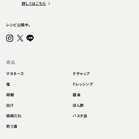
詳しくはこちら
レシピ公開中。
商品
マヨネーズ
ケチャップ
塩
ドレッシング
胡椒
醤油
出汁
ぽん酢
胡麻だれ
パスタ皿
煎り酒