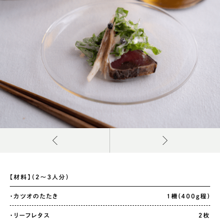
【材料】（２〜３人分）
・カツオのたたき
1柵(400g程)
・リーフレタス
2枚