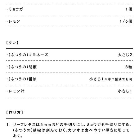
・ミョウガ
1個
・レモン
1/6個
【タレ】
・(ふつうの)マヨネーズ
大さじ2
・(ふつうの)胡椒
8粒
・(ふつうの)醤油
小さじ1
※薄口醤油でも可
・レモン汁
小さじ1
【作り方】
リーフレタスは5mmほどの千切りにし、ミョウガも千切りにする。
(ふつうの)胡椒は刻んでおく。カツオは食べやすい厚さに切って
おく。