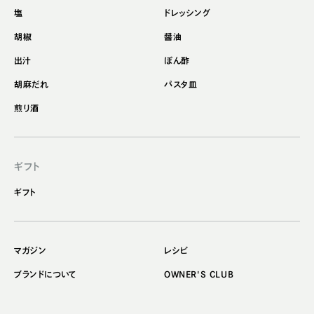
塩
ドレッシング
胡椒
醤油
出汁
ぽん酢
胡麻だれ
パスタ皿
煎り酒
ギフト
ギフト
マガジン
レシピ
ブランドについて
OWNER'S CLUB