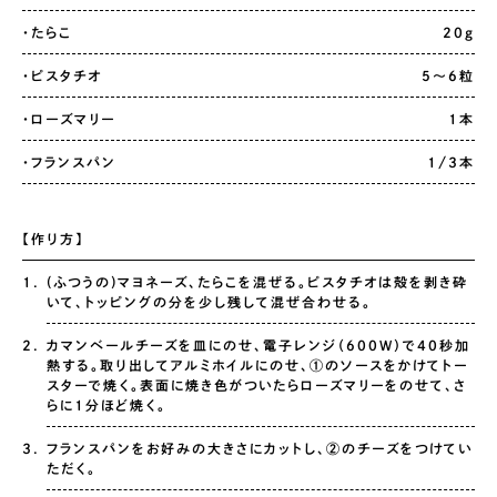
・たらこ
20g
・ピスタチオ
5〜6粒
・ローズマリー
1本
・フランスパン
1/3本
【作り方】
(ふつうの)マヨネーズ、たらこを混ぜる。ピスタチオは殻を剥き砕
いて、トッピングの分を少し残して混ぜ合わせる。
カマンベールチーズを皿にのせ、電子レンジ（600W）で40秒加
熱する。取り出してアルミホイルにのせ、①のソースをかけてトー
スターで焼く。表面に焼き色がついたらローズマリーをのせて、さ
らに1分ほど焼く。
フランスパンをお好みの大きさにカットし、②のチーズをつけてい
ただく。