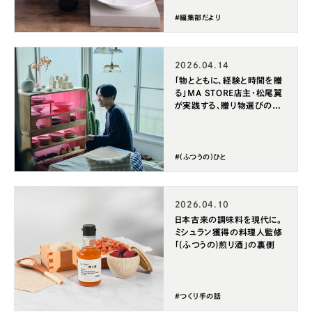
#編集部だより
2026.04.14
「物とともに、経験と時間を贈
る」MA STORE店主・松尾翼
が実践する、贈り物選びの美
学
#(ふつうの)ひと
2026.04.10
日本古来の調味料を現代に。
ミシュラン獲得の料理人監修
「(ふつうの)煎り酒」の裏側
#つくり手の話