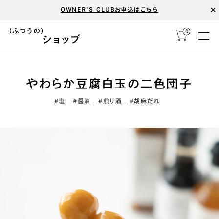
OWNER'S CLUBお申込はこちら
0
やわらか豆腐白玉の二色団子
#塩
#醤油
#煎り酒
#胡麻だれ