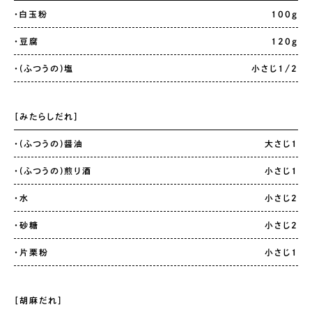
・白玉粉
100g
・豆腐
120g
・(ふつうの)塩
小さじ1/2
［みたらしだれ］
・(ふつうの)醤油
大さじ1
・(ふつうの)煎り酒
小さじ1
・水
小さじ2
・砂糖
小さじ2
・片栗粉
小さじ1
［胡麻だれ］