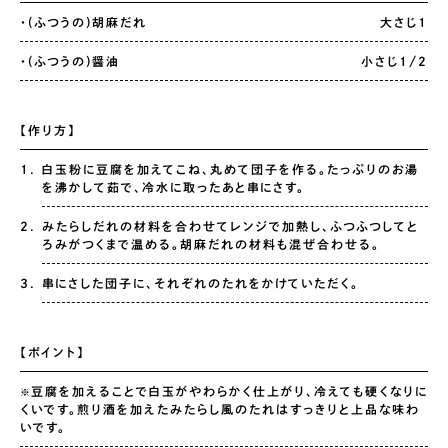
・(ふつうの)胡麻だれ
大さじ1
・(ふつうの)醤油
小さじ1/2
【作り方】
白玉粉に豆腐を加えてこね、丸めて団子を作る。たっぷりのお湯
を沸かして茹で、冷水に取ったあと串にさす。
みたらしだれの材料を合わせてレンジで加熱し、ふつふつしてと
ろみがつくまで温める。胡麻だれの材料も混ぜ合わせる。
串にさした団子に、それぞれのたれをかけていただく。
【ポイント】
豆腐を加えることで白玉がやわらかく仕上がり、冷えても硬くなりに
※
くいです。煎り酒を加えたみたらし風のたれはすっきりと上品な味わ
いです。